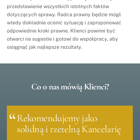
przedstawienie wszystkich istotnych faktów
dotyczących sprawy. Radca prawny będzie mógł
wtedy dokładnie ocenić sytuację i zaproponować
odpowiednie kroki prawne. Klienci powinni być
otwarci na sugestie i gotowi do współpracy, aby
osiągnąć jak najlepsze rezultaty.
Co o nas mówią Klienci?
Profesjonalizm,
Rekomendujemy jako
Kancelaria w pełni
Profesjonalizm,
Rekomendujemy jako
terminowość i otwartość w
solidną i rzetelną Kancelarię
wywiązała się ze swoich
terminowość i otwartość w
solidną i rzetelną Kancelarię
relacjach i doradztwie
zobowiązań
relacjach i doradztwie