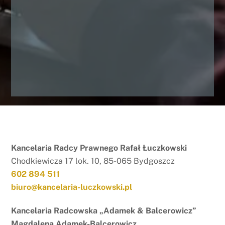
Kancelaria Radcy Prawnego Rafał Łuczkowski
Chodkiewicza 17 lok. 10, 85-065 Bydgoszcz
602 894 511
biuro@kancelaria-luczkowski.pl
Kancelaria Radcowska „Adamek & Balcerowicz”
Magdalena Adamek-Balcerowicz