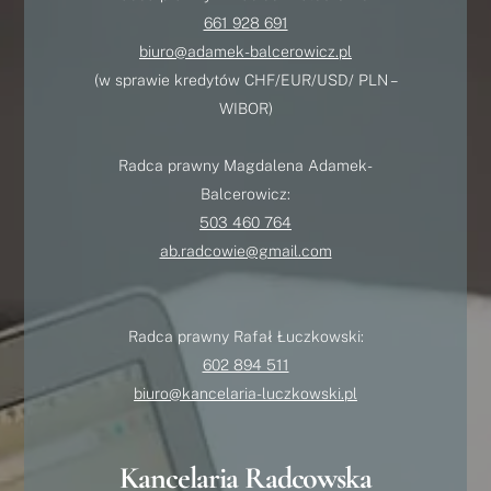
661 928 691
biuro@adamek-balcerowicz.pl
(w sprawie kredytów CHF/EUR/USD/ PLN –
WIBOR)
Radca prawny Magdalena Adamek-
Balcerowicz:
503 460 764
ab.radcowie@gmail.com
Radca prawny Rafał Łuczkowski:
602 894 511
biuro@kancelaria-luczkowski.pl
Kancelaria Radcowska