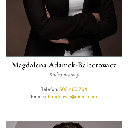
Magdalena Adamek-Balcerowicz
Radca prawny
Telefon:
503 460 764
Email:
ab.radcowie@gmail.com
Link