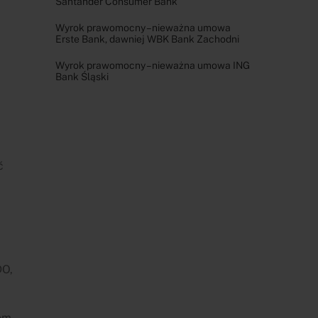
Santander Consumer Bank
Wyrok prawomocny – nieważna umowa
Erste Bank, dawniej WBK Bank Zachodni
Wyrok prawomocny – nieważna umowa ING
Bank Śląski
ć
DO,
om,