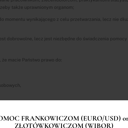
rzeby także uprawnionym organom;
 momentu wynikającego z celu przetwarzania, lecz nie dłu
st dobrowolne, lecz jest niezbędne do świadczenia pomocy
, że macie Państwo prawo do:
osobowych,
OMOC FRANKOWICZOM (EURO/USD) or
osobowych,
ZŁOTÓWKOWICZOM (WIBOR)