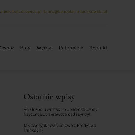
amek-balcerowicz.pl
,
biuro@kancelaria-luczkowski.pl
Zespół
Blog
Wyroki
Referencje
Kontakt
Ostatnie wpisy
Po złożeniu wniosku o upadłość osoby
fizycznej: co sprawdza sąd i syndyk
Jak zweryfikować umowę o kredyt we
frankach?