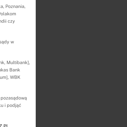
a, Poznania,
 Polakom
IP
dii czy
 sądy w
l:
k, Multibank],
ukas Bank
nium], WBK
ę pozasądową
u i podjąć
Z.PL