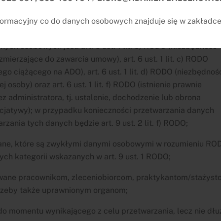
czenia pomocy prawnej (lub w celu zawarcia takiej umowy)
ormacyjny co do danych osobowych znajduje się w zakładc
;
ch osobowych jest: art. 6 ust. 1 lit. b) RODO (niezbędność
ierzające do zawarcia umowy), art. 6 ust. 1 lit. c) RODO
 ciążącego na ADO), art. 6 ust. 1 lit. d) RODO (niezbędnoś
osoby) oraz art. 6 ust. 1 lit. f) RODO (istnienie prawnie
 administratora, tj. ustalenie, dochodzenie lub obrona
nicjatywy); w przypadku konieczności przetwarzania danych
zania tych danych będzie art. 9 ust. 2 lit. f) RODO;
ne, które są zwykłymi danymi osobowymi w rozumieniu RO
ch kategorii wskazanych w art. 9 ust. 1 RODO;
ane pracownikom, zleceniobiorcom, praktykantom/stażyst
rzeby także uprawnionym organom;
 momentu wynikającego z celu przetwarzania, lecz nie dłu