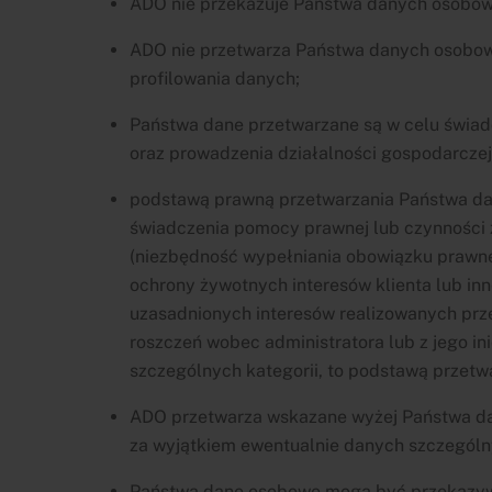
ADO nie przekazuje Państwa danych osobowy
ADO nie przetwarza Państwa danych osobow
profilowania danych;
Państwa dane przetwarzane są w celu świad
oraz prowadzenia działalności gospodarczej
podstawą prawną przetwarzania Państwa dany
świadczenia pomocy prawnej lub czynności zm
(niezbędność wypełniania obowiązku prawnego
ochrony żywotnych interesów klienta lub innej 
uzasadnionych interesów realizowanych przez
roszczeń wobec administratora lub z jego i
szczególnych kategorii, to podstawą przetwar
ADO przetwarza wskazane wyżej Państwa da
za wyjątkiem ewentualnie danych szczególny
Państwa dane osobowe mogą być przekazyw