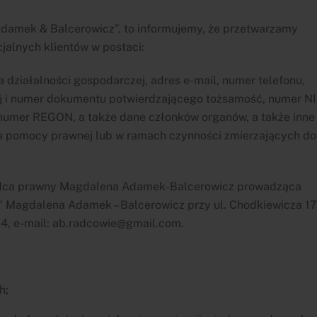
„Adamek & Balcerowicz”, to informujemy, że przetwarzamy
jalnych klientów w postaci:
 działalności gospodarczej, adres e-mail, numer telefonu,
aj i numer dokumentu potwierdzającego tożsamość, numer N
 numer REGON, a także dane członków organów, a także inne
a pomocy prawnej lub w ramach czynności zmierzających do
radca prawny Magdalena Adamek-Balcerowicz prowadząca
 Magdalena Adamek – Balcerowicz przy ul. Chodkiewicza 17
64, e-mail: ab.radcowie@gmail.com.
h;