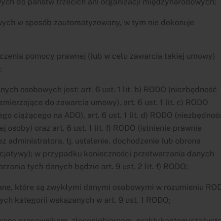
ch do państw trzecich ani organizacji międzynarodowych;
ych w sposób zautomatyzowany, w tym nie dokonuje
czenia pomocy prawnej (lub w celu zawarcia takiej umowy)
;
ch osobowych jest: art. 6 ust. 1 lit. b) RODO (niezbędność
ierzające do zawarcia umowy), art. 6 ust. 1 lit. c) RODO
 ciążącego na ADO), art. 6 ust. 1 lit. d) RODO (niezbędnoś
osoby) oraz art. 6 ust. 1 lit. f) RODO (istnienie prawnie
 administratora, tj. ustalenie, dochodzenie lub obrona
nicjatywy); w przypadku konieczności przetwarzania danych
zania tych danych będzie art. 9 ust. 2 lit. f) RODO;
ne, które są zwykłymi danymi osobowymi w rozumieniu RO
ch kategorii wskazanych w art. 9 ust. 1 RODO;
ane pracownikom, zleceniobiorcom, praktykantom/stażyst