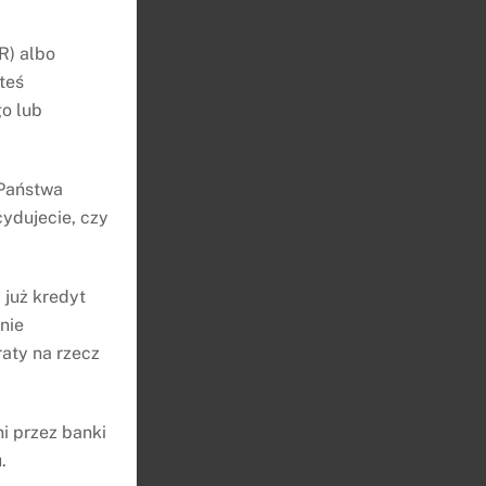
R) albo
teś
o lub
 Państwa
O
ydujecie, czy
 już kredyt
nie
o
aty na rzecz
i przez banki
twa
.