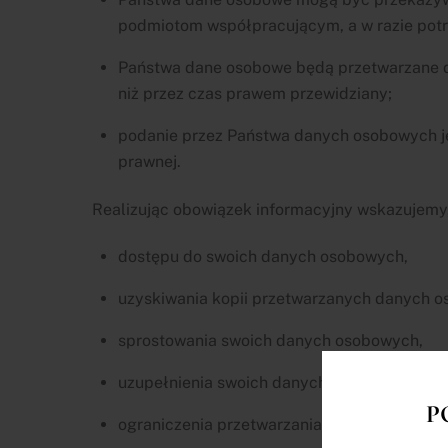
podmiotom współpracującym, a w razie pot
Państwa dane osobowe będą przetwarzane do
niż przez czas prawem przewidziany;
podanie przez Państwa danych osobowych je
prawnej.
Realizując obowiązek informacyjny wskazujemy
dostępu do swoich danych osobowych,
uzyskiwania kopii przetwarzanych danych 
sprostowania swoich danych osobowych,
uzupełnienia swoich danych osobowych,
P
ograniczenia przetwarzania swoich danych 