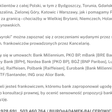
lientów z całej Polski, w tym z Bydgoszczy, Torunia, Gdańsk
 działalności gospodarczej, adres e-mail, numer telefonu,
szalina, Zielonej Góry, Katowic i Warszawy, jak i pomagamy
aj i numer dokumentu potwierdzającego tożsamość, numer N
za granicą – chociażby w Wielkiej Brytanii, Niemczech, Holan
 numer REGON, a także dane członków organów, a także inne
dynawskich.
a pomocy prawnej lub w ramach czynności zmierzających do
yroki” można zapoznać się z orzeczeniami wydanymi przez
n. frankowiczów prowadzonych przez Kancelarię.
adca prawny Rafał Łuczkowski prowadzący Kancelarię Radcy
a 17 lok. 10, 85-065 Bydgoszcz, telefon: 602 894 511, e-mai
y się w umowach: Bank Millennium, PKO BP, mBank [BRE Ban
 Bank [BPH], Nordea Bank [PKO BP], BGŻ [BNP Paribas], L
le], Raiffeisen, Polbank [Raiffeisen], Eurobank [Bank Millen
PTF/Santander, ING oraz Alior Bank.
h;
żeli jesteś frankowiczem, któremu bank zaproponował ugod
ch do państw trzecich ani organizacji międzynarodowych;
 konsultacji prawnej, by ocenić sensowność propozycji bank
yzję.
ych w sposób zautomatyzowany, w tym nie dokonuje
 928 691 , 503 460 764 / BIURO@ADAMEK-BALCEROWIC