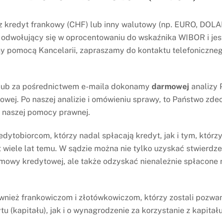
sz kredyt frankowy (CHF) lub inny walutowy (np. EURO, DOLA
 odwołujący się w oprocentowaniu do wskaźnika WIBOR i jes
y pomocą Kancelarii, zapraszamy do kontaktu telefoniczneg
ych na podstawie art. 6 ust. 1 lit. f) RODO,
dzorczego – Prezesa Urzędu Ochrony Danych Osobowych,
 lub za pośrednictwem e-maila dokonamy
darmowej
analizy
rednictwem poczty elektronicznej lub listu poleconego. AD
wej. Po naszej analizie i omówieniu sprawy, to Państwo zdec
o poinformowania Państwa, także drogą elektroniczną, o
z naszej pomocy prawnej.
ytobiorcom, którzy nadal spłacają kredyt, jak i tym, którzy
onę” za pośrednictwem wtyczki Facebook znajdującej się na
t wiele lat temu. W sądzie można nie tylko uzyskać stwierdze
rywatności zawartej w nocie prawnej, by uzyskać informacje 
mowy kredytowej, ale także odzyskać nienależnie spłacone r
ami.
ież frankowiczom i złotówkowiczom, którzy zostali pozwan
ego Rafał Łuczkowski, to informujemy, że przetwarzamy Pańs
tu (kapitału), jak i o wynagrodzenie za korzystanie z kapitału
lientów w postaci: