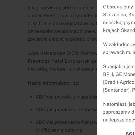
Obsługujemy k
imię, nazwisko, adres zamieszkania/prowadzenia
Szczecina, Ko
numer PESEL, a w przypadku jego braku – rodz
mieszkającym 
oraz firma, dane rejestrowe, w tym numer KRS,
krajach Skan
dane osobowe udostępnione w toku świadczeni
zawarcia umowy o pomoc prawną.
W zakładce „w
sprawach m. i
Administratorem (ADO) Państwa danych jest r
Prawnego Rafał Łuczkowski przy ul. Chodkiewicz
Specjalizujem
biuro@kancelaria-luczkowski.pl.
BPH, GE Money
[Credit Agrico
Nadto informujemy, że:
[Santander], 
ADO nie powołuje inspektora ochrony danyc
Natomiast, je
ADO nie przekazuje Państwa danych osobowy
zapraszamy do
najlepszą dec
ADO nie przetwarza Państwa danych osobow
profilowania danych;
661