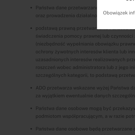
Państwa dane przetwarzane są w celu świad
Obowiązek inf
oraz prowadzenia działalności gospodarczej
podstawą prawną przetwarzania Państwa dany
świadczenia pomocy prawnej lub czynności zm
(niezbędność wypełniania obowiązku prawnego
ochrony żywotnych interesów klienta lub innej 
uzasadnionych interesów realizowanych przez
roszczeń wobec administratora lub z jego i
szczególnych kategorii, to podstawą przetwar
ADO przetwarza wskazane wyżej Państwa da
za wyjątkiem ewentualnie danych szczególny
Państwa dane osobowe mogą być przekazyw
podmiotom współpracującym, a w razie pot
Państwa dane osobowe będą przetwarzane do