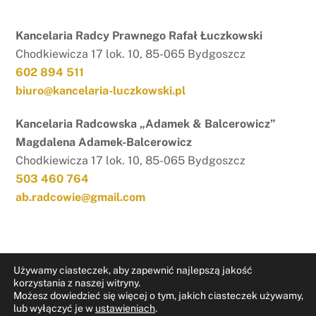
Kancelaria Radcy Prawnego Rafał Łuczkowski
Chodkiewicza 17 lok. 10, 85-065 Bydgoszcz
602 894 511
biuro@kancelaria-luczkowski.pl
Kancelaria Radcowska „Adamek & Balcerowicz”
Magdalena Adamek-Balcerowicz
Chodkiewicza 17 lok. 10, 85-065 Bydgoszcz
503 460 764
ab.radcowie@gmail.com
Używamy ciasteczek, aby zapewnić najlepszą jakość
korzystania z naszej witryny.
Możesz dowiedzieć się więcej o tym, jakich ciasteczek używamy,
RODO
Nota prawna
lub wyłączyć je w
ustawieniach
.