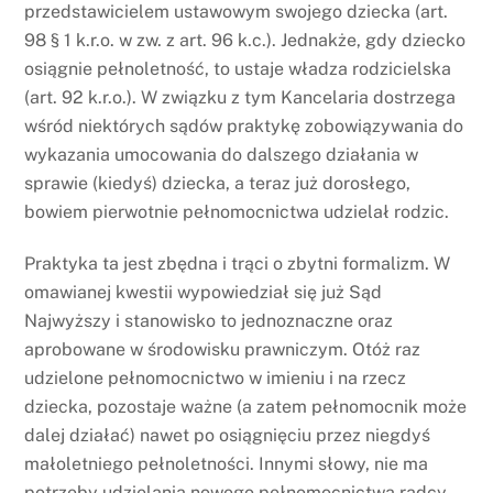
przedstawicielem ustawowym swojego dziecka (art.
98 § 1 k.r.o. w zw. z art. 96 k.c.). Jednakże, gdy dziecko
osiągnie pełnoletność, to ustaje władza rodzicielska
(art. 92 k.r.o.). W związku z tym Kancelaria dostrzega
wśród niektórych sądów praktykę zobowiązywania do
wykazania umocowania do dalszego działania w
sprawie (kiedyś) dziecka, a teraz już dorosłego,
bowiem pierwotnie pełnomocnictwa udzielał rodzic.
Praktyka ta jest zbędna i trąci o zbytni formalizm. W
omawianej kwestii wypowiedział się już Sąd
Najwyższy i stanowisko to jednoznaczne oraz
aprobowane w środowisku prawniczym. Otóż raz
udzielone pełnomocnictwo w imieniu i na rzecz
dziecka, pozostaje ważne (a zatem pełnomocnik może
dalej działać) nawet po osiągnięciu przez niegdyś
małoletniego pełnoletności. Innymi słowy, nie ma
potrzeby udzielania nowego pełnomocnictwa radcy