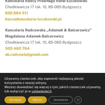
Kancelaria Radcy Prawnego Rafał Łuczkowski
Chodkiewicza 17 lok. 10, 85-065 Bydgoszcz
602 894 511
biuro@kancelaria-luczkowski.pl
Kancelaria Radcowska „Adamek & Balcerowicz”
Magdalena Adamek-Balcerowicz
Chodkiewicza 17 lok. 10, 85-065 Bydgoszcz
503 460 764
ab.radcowie@gmail.com
Używamy ciasteczek, aby zapewnić najlepszą jakość
korzystania z naszej witryny.
Możesz dowiedzieć się więcej o tym, jakich ciasteczek używamy,
RODO
Nota prawna
lub wyłączyć je w
ustawieniach
.
ZAMKNIJ PAN
Akceptuj
Odrzuć
Ustawienia