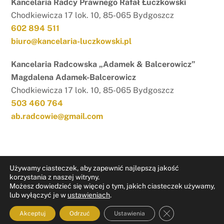
Kancelaria Radcy Prawnego Rafał Łuczkowski
Chodkiewicza 17 lok. 10, 85-065 Bydgoszcz
602 894 511
biuro@kancelaria-luczkowski.pl
Kancelaria Radcowska „Adamek & Balcerowicz”
Magdalena Adamek-Balcerowicz
Chodkiewicza 17 lok. 10, 85-065 Bydgoszcz
503 460 764
ab.radcowie@gmail.com
Używamy ciasteczek, aby zapewnić najlepszą jakość
korzystania z naszej witryny.
Możesz dowiedzieć się więcej o tym, jakich ciasteczek używamy,
RODO
Nota prawna
lub wyłączyć je w
ustawieniach
.
ZAMKNIJ PAN
Akceptuj
Odrzuć
Ustawienia