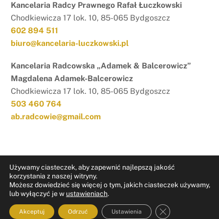
Kancelaria Radcy Prawnego Rafał Łuczkowski
Chodkiewicza 17 lok. 10, 85-065 Bydgoszcz
602 894 511
biuro@kancelaria-luczkowski.pl
Kancelaria Radcowska „Adamek & Balcerowicz”
Magdalena Adamek-Balcerowicz
Chodkiewicza 17 lok. 10, 85-065 Bydgoszcz
503 460 764
ab.radcowie@gmail.com
Używamy ciasteczek, aby zapewnić najlepszą jakość
korzystania z naszej witryny.
Możesz dowiedzieć się więcej o tym, jakich ciasteczek używamy,
RODO
Nota prawna
lub wyłączyć je w
ustawieniach
.
ZAMKNIJ PAN
Akceptuj
Odrzuć
Ustawienia