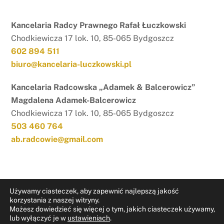
Kancelaria Radcy Prawnego Rafał Łuczkowski
Chodkiewicza 17 lok. 10, 85-065 Bydgoszcz
602 894 511
biuro@kancelaria-luczkowski.pl
Kancelaria Radcowska „Adamek & Balcerowicz”
Magdalena Adamek-Balcerowicz
Chodkiewicza 17 lok. 10, 85-065 Bydgoszcz
503 460 764
ab.radcowie@gmail.com
Używamy ciasteczek, aby zapewnić najlepszą jakość
korzystania z naszej witryny.
Możesz dowiedzieć się więcej o tym, jakich ciasteczek używamy,
RODO
Nota prawna
lub wyłączyć je w
ustawieniach
.