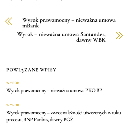
Wyrok prawomocny – nieważna umowa
mBank
Wyrok – nieważna umowa Santander,
dawny WBK
POWIĄZANE WPISY
WYROKI
Wyrok prawomocny – nieważna umowa PKO BP
WYROKI
Wyrok prawomocny – zwrot należności uiszczonych w toku
procesu, BNP Paribas, dawny BGŻ