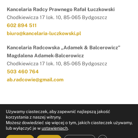
Kancelaria Radcy Prawnego Rafał Łuczkowski
Chodkiewicza 17 lok. 10, 85-065 Bydgoszcz
602 894 511
biuro@kancelaria-luczkowski.pl
Kancelaria Radcowska „Adamek & Balcerowicz”
Magdalena Adamek-Balcerowicz
Chodkiewicza 17 lok. 10, 85-065 Bydgoszcz
503 460 764
ab.radcowie@gmail.com
Używamy ciasteczek, aby zapewnić najlepszą jakość
korzystania z naszej witryny.
Możesz dowiedzieć się więcej o tym, jakich ciasteczek używamy,
RODO
Nota prawna
lub wyłączyć je w
ustawieniach
.