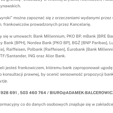
dynawskich.
yroki” można zapoznać się z orzeczeniami wydanymi przez
n. frankowiczów prowadzonych przez Kancelarię.
y się w umowach: Bank Millennium, PKO BP, mBank [BRE Ban
 Bank [BPH], Nordea Bank [PKO BP], BGŻ [BNP Paribas], L
le], Raiffeisen, Polbank [Raiffeisen], Eurobank [Bank Millen
PTF/Santander, ING oraz Alior Bank.
żeli jesteś frankowiczem, któremu bank zaproponował ugod
 konsultacji prawnej, by ocenić sensowność propozycji bank
yzję.
Kancelaria Radcowska „A
 928 691 , 503 460 764 / BIURO@ADAMEK-BALCEROWIC
Balcerowicz
Chodkiewicza 17 lok. 10, 
ormacyjny co do danych osobowych znajduje się w zakładc
503 460 764