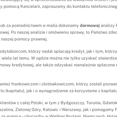
ytowej za nieważną oraz zasądził zwrot kosztów procesu.
y pomocą Kancelarii, zapraszamy do kontaktu telefoniczneg
 lub za pośrednictwem e-maila dokonamy
darmowej
analizy
n
Wyrok prawomocny – nieważna umowa
wej. Po naszej analizie i omówieniu sprawy, to Państwo zdec
mBank
z naszej pomocy prawnej.
ytobiorcom, którzy nadal spłacają kredyt, jak i tym, którzy
t wiele lat temu. W sądzie można nie tylko uzyskać stwierdze
mowy kredytowej, ale także odzyskać nienależnie spłacone r
WYROKI
womocny – zwrot
Wyrok prawomocny – nieważna
ież frankowiczom i złotówkowiczom, którzy zostali pozwan
 uiszczonych w toku procesu,
umowa Santander Consumer Bank
tu (kapitału), jak i o wynagrodzenie za korzystanie z kapitału
as, dawny BGŻ
lientów z całej Polski, w tym z Bydgoszczy, Torunia, Gdańsk
szalina, Zielonej Góry, Katowic i Warszawy, jak i pomagamy
za granicą – chociażby w Wielkiej Brytanii, Niemczech, Holan