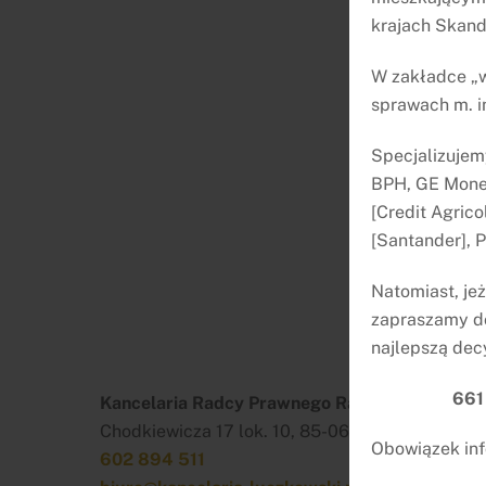
krajach Skan
W zakładce „w
sprawach m. i
Specjalizujem
BPH, GE Money
[Credit Agrico
[Santander], 
Natomiast, je
zapraszamy do
najlepszą dec
661
Kancelaria Radcy Prawnego Rafał Łuczkowski
Chodkiewicza 17 lok. 10, 85-065 Bydgoszcz
Obowiązek inf
602 894 511