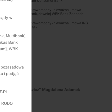
Santander Consumer Bank
Wyrok prawomocny – nieważna umowa
Erste Bank, dawniej WBK Bank Zachodni
 sądy w
Wyrok prawomocny – nieważna umowa ING
Bank Śląski
k, Multibank],
ukas Bank
nium], WBK
ę pozasądową
u i podjąć
damek & Balcerowicz” Magdalena Adamek-
Z.PL
85-065 Bydgoszcz
e RODO.