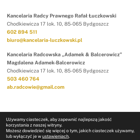
Kancelaria Radcy Prawnego Rafał Łuczkowski
Chodkiewicza 17 lok. 10, 85-065 Bydgoszcz
602 894 511
biuro@kancelaria-luczkowski.pl
Kancelaria Radcowska „Adamek & Balcerowicz”
Magdalena Adamek-Balcerowicz
Chodkiewicza 17 lok. 10, 85-065 Bydgoszcz
503 460 764
ab.radcowie@gmail.com
Używamy ciasteczek, aby zapewnić najlepszą jakość
korzystania z naszej witryny.
Możesz dowiedzieć się więcej o tym, jakich ciasteczek używamy,
RODO
Nota prawna
lub wyłączyć je w
ustawieniach
.