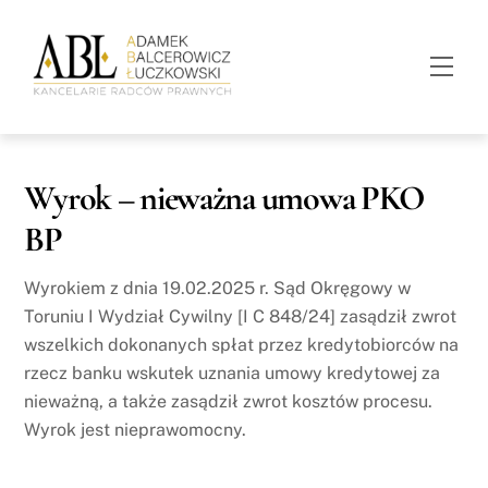
Skip
to
Men
content
Wyrok – nieważna umowa PKO
BP
Wyrokiem z dnia 19.02.2025 r. Sąd Okręgowy w
Toruniu I Wydział Cywilny [I C 848/24] zasądził zwrot
wszelkich dokonanych spłat przez kredytobiorców na
rzecz banku wskutek uznania umowy kredytowej za
nieważną, a także zasądził zwrot kosztów procesu.
Wyrok jest nieprawomocny.