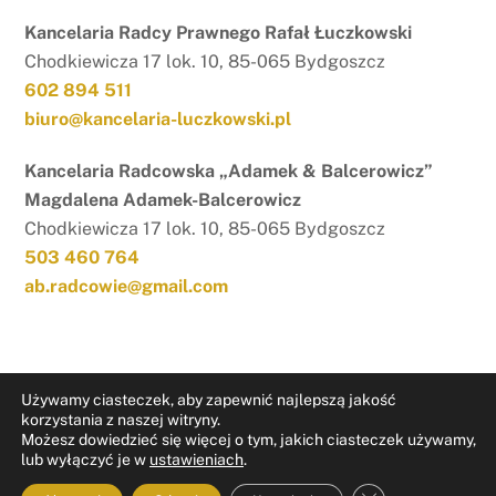
Kancelaria Radcy Prawnego Rafał Łuczkowski
Chodkiewicza 17 lok. 10, 85-065 Bydgoszcz
602 894 511
biuro@kancelaria-luczkowski.pl
Kancelaria Radcowska „Adamek & Balcerowicz”
Magdalena Adamek-Balcerowicz
Chodkiewicza 17 lok. 10, 85-065 Bydgoszcz
503 460 764
ab.radcowie@gmail.com
Używamy ciasteczek, aby zapewnić najlepszą jakość
korzystania z naszej witryny.
Możesz dowiedzieć się więcej o tym, jakich ciasteczek używamy,
RODO
Nota prawna
lub wyłączyć je w
ustawieniach
.