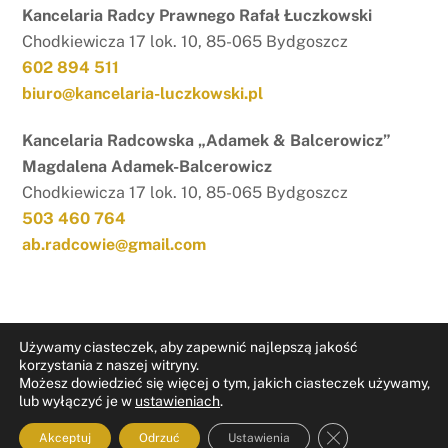
Kancelaria Radcy Prawnego Rafał Łuczkowski
Chodkiewicza 17 lok. 10, 85-065 Bydgoszcz
602 894 511
biuro@kancelaria-luczkowski.pl
Kancelaria Radcowska „Adamek & Balcerowicz”
Magdalena Adamek-Balcerowicz
Chodkiewicza 17 lok. 10, 85-065 Bydgoszcz
503 460 764
ab.radcowie@gmail.com
Używamy ciasteczek, aby zapewnić najlepszą jakość
korzystania z naszej witryny.
Możesz dowiedzieć się więcej o tym, jakich ciasteczek używamy,
RODO
Nota prawna
lub wyłączyć je w
ustawieniach
.
ZAMKNIJ PAN
Akceptuj
Odrzuć
Ustawienia