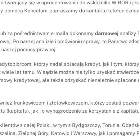
 odwołujący się w oprocentowaniu do wskaźnika WIBOR i jes
akt I C 145/21] oddalił w całości apelację banku – BNP
y pomocą Kancelarii, zapraszamy do kontaktu telefoniczneg
tów procesu za postępowanie apelacyjne.
 w pełni uzasadnienie wyroku Sądu I instancji, w
 lub za pośrednictwem e-maila dokonamy
darmowej
analizy
jest nieważna od początku.
wej. Po naszej analizie i omówieniu sprawy, to Państwo zdec
z naszej pomocy prawnej.
.
ytobiorcom, którzy nadal spłacają kredyt, jak i tym, którzy
t wiele lat temu. W sądzie można nie tylko uzyskać stwierdze
mowy kredytowej, ale także odzyskać nienależnie spłacone r
erowicz i radca prawny Michał Arendt.
ież frankowiczom i złotówkowiczom, którzy zostali pozwan
owa
Wyrok – oddalenie powództwa Banku
Millennium o wynagrodzenie za
tu (kapitału), jak i o wynagrodzenie za korzystanie z kapitału
korzystanie z kapitału
lientów z całej Polski, w tym z Bydgoszczy, Torunia, Gdańsk
szalina, Zielonej Góry, Katowic i Warszawy, jak i pomagamy