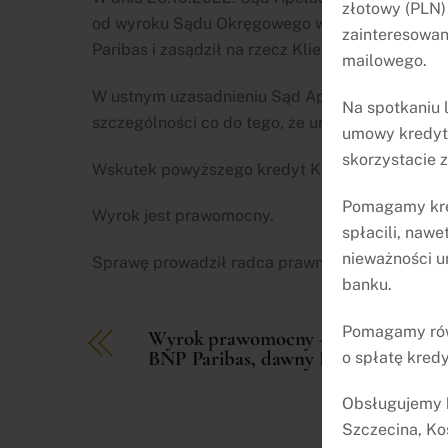
złotowy (PLN)
od wyroku Sądu Okręgowego w Szczecinie [sygn. 
zainteresowan
Paribas i zasądził na rzecz Klienta zwrot kosz
mailowego.
W ustnym uzasadnieniu Sąd Apelacyjny podzielił
Na spotkaniu
szczególności co do tego, że umowa kredytowa 
umowy kredyto
skorzystacie 
Wskutek powyższego kredyt Klientki nie istnieje
Pomagamy kred
Wyrok jest prawomocny.
spłacili, nawe
nieważności u
Sprawę prowadził radca prawny Arkadiusz Balc
banku.
Pomagamy równ
Wyrok prawomocny – nieważna um
BNP Paribas, dawny BGŻ
o spłatę kredy
Obsługujemy k
Szczecina, Ko