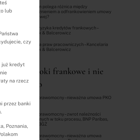
teś
Na czym polega różnica między
o lub
unieważnieniem a odfrankowieniem umowy
kredytowej?
Ocena ryzyka kredytów frankowych –
Adamek & Balcerowicz
 Państwa
ydujecie, czy
Ochrona praw pracowniczych – Kancelaria
Adamek & Balcerowicz
 już kredyt
Wyroki frankowe i nie
nie
aty na rzecz
tylko
Wyrok prawomocny – nieważna umowa PKO
BP
i przez banki
.
Wyrok prawomocny – zwrot należności
uiszczonych w toku procesu, BNP Paribas,
dawny BGŻ
a, Poznania,
 Polakom
Wyrok prawomocny – nieważna umowa