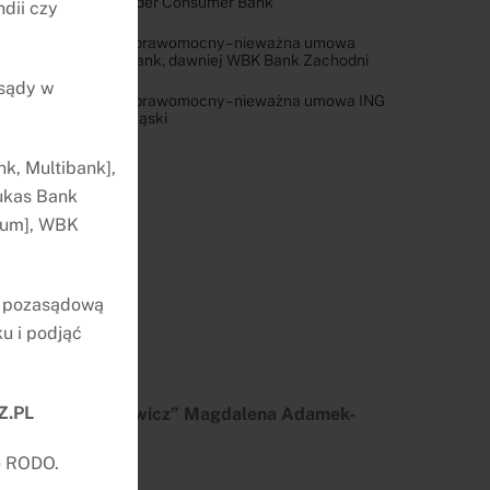
Santander Consumer Bank
dii czy
Wyrok prawomocny – nieważna umowa
Erste Bank, dawniej WBK Bank Zachodni
 sądy w
Wyrok prawomocny – nieważna umowa ING
Bank Śląski
k, Multibank],
ukas Bank
nium], WBK
ę pozasądową
u i podjąć
Z.PL
damek & Balcerowicz” Magdalena Adamek-
e RODO.
85-065 Bydgoszcz