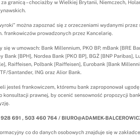
za granicą – chociażby w Wielkiej Brytanii, Niemczech, Holan
dynawskich.
WYROKI
yroki” można zapoznać się z orzeczeniami wydanymi przez
womocny – zwrot
Wyrok prawomocny – nieważna
n. frankowiczów prowadzonych przez Kancelarię.
 uiszczonych w toku procesu,
umowa Santander Consumer Bank
as, dawny BGŻ
y się w umowach: Bank Millennium, PKO BP, mBank [BRE Ban
 Bank [BPH], Nordea Bank [PKO BP], BGŻ [BNP Paribas], L
le], Raiffeisen, Polbank [Raiffeisen], Eurobank [Bank Millen
PTF/Santander, ING oraz Alior Bank.
żeli jesteś frankowiczem, któremu bank zaproponował ugod
 konsultacji prawnej, by ocenić sensowność propozycji bank
yzję.
 928 691 , 503 460 764 / BIURO@ADAMEK-BALCEROWIC
Kancelaria Radcowska „A
Balcerowicz
ormacyjny co do danych osobowych znajduje się w zakładc
Chodkiewicza 17 lok. 10, 