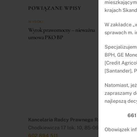
mieszkającym 
POWIĄZANE WPISY
krajach Skan
WYROKI
WYROKI
W zakładce „w
Wyrok prawomocny – nieważna
Wyrok pra
sprawach m. i
umowa PKO BP
należności
BNP Parib
Specjalizujem
BPH, GE Money
[Credit Agrico
[Santander], 
Natomiast, je
zapraszamy do
najlepszą dec
661
Kancelaria Radcy Prawnego Rafał Łuczkowski
Chodkiewicza 17 lok. 10, 85-065 Bydgoszcz
Obowiązek inf
602 894 511