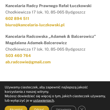
Kancelaria Radcy Prawnego Rafał Łuczkowski
Chodkiewicza 17 lok. 10, 85-065 Bydgoszcz
602 894 511
biuro@kancelaria-luczkowski.pl
Kancelaria Radcowska „Adamek & Balcerowicz”
Magdalena Adamek-Balcerowicz
Chodkiewicza 17 lok. 10, 85-065 Bydgoszcz
503 460 764
ab.radcowie@gmail.com
Używamy ciasteczek, aby zapewnić najlepszą jakość
korzystania z naszej witryny.
Możesz dowiedzieć się więcej o tym, jakich ciasteczek używamy,
RODO
Nota prawna
lub wyłączyć je w
ustawieniach
.
ZAMKNIJ PAN
Akceptuj
Odrzuć
Ustawienia