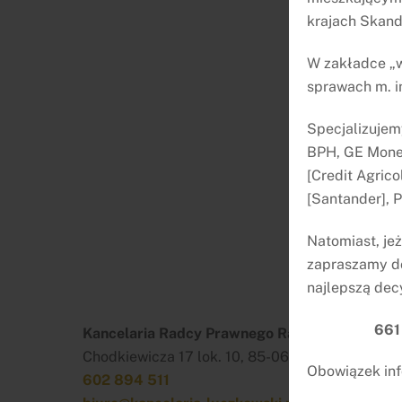
krajach Skan
W zakładce „w
sprawach m. i
Specjalizujem
BPH, GE Money
[Credit Agrico
[Santander], 
Natomiast, je
zapraszamy do
najlepszą dec
661
Kancelaria Radcy Prawnego Rafał Łuczkowski
Chodkiewicza 17 lok. 10, 85-065 Bydgoszcz
Obowiązek inf
602 894 511