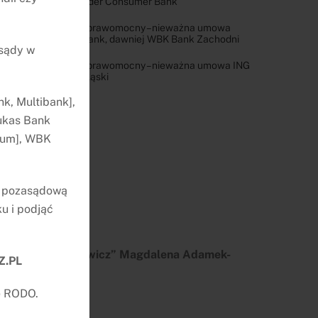
Santander Consumer Bank
Wyrok prawomocny – nieważna umowa
Erste Bank, dawniej WBK Bank Zachodni
 sądy w
Wyrok prawomocny – nieważna umowa ING
Bank Śląski
k, Multibank],
ukas Bank
nium], WBK
ę pozasądową
u i podjąć
damek & Balcerowicz” Magdalena Adamek-
Z.PL
85-065 Bydgoszcz
e RODO.