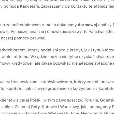
a także zasądził zwrot kosztów procesu. Wyrok jest
y pomocą Kancelarii, zapraszamy do kontaktu telefoniczneg
 lub za pośrednictwem e-maila dokonamy
darmowej
analizy
owa
Wyrok prawomocny – nieważna umowa
wej. Po naszej analizie i omówieniu sprawy, to Państwo zdec
Erste Bank, dawniej WBK Bank
z naszej pomocy prawnej.
Zachodni
ytobiorcom, którzy nadal spłacają kredyt, jak i tym, którzy
t wiele lat temu. W sądzie można nie tylko uzyskać stwierdze
mowy kredytowej, ale także odzyskać nienależnie spłacone r
WYROKI
ież frankowiczom i złotówkowiczom, którzy zostali pozwan
womocny – zwrot
Wyrok prawomocny – nieważna
tu (kapitału), jak i o wynagrodzenie za korzystanie z kapitału
 uiszczonych w toku procesu,
umowa Santander Consumer Bank
as, dawny BGŻ
lientów z całej Polski, w tym z Bydgoszczy, Torunia, Gdańsk
szalina, Zielonej Góry, Katowic i Warszawy, jak i pomagamy
za granicą – chociażby w Wielkiej Brytanii, Niemczech, Holan