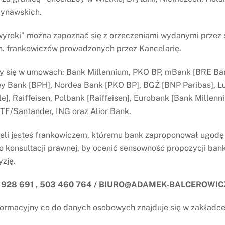
dynawskich.
yroki” można zapoznać się z orzeczeniami wydanymi przez
n. frankowiczów prowadzonych przez Kancelarię.
y się w umowach: Bank Millennium, PKO BP, mBank [BRE Ban
 Bank [BPH], Nordea Bank [PKO BP], BGŻ [BNP Paribas], L
le], Raiffeisen, Polbank [Raiffeisen], Eurobank [Bank Millen
PTF/Santander, ING oraz Alior Bank.
żeli jesteś frankowiczem, któremu bank zaproponował ugod
 konsultacji prawnej, by ocenić sensowność propozycji bank
yzję.
Kancelaria Radcowska „A
 928 691 , 503 460 764 / BIURO@ADAMEK-BALCEROWIC
Balcerowicz
Chodkiewicza 17 lok. 10, 
ormacyjny co do danych osobowych znajduje się w zakładc
503 460 764