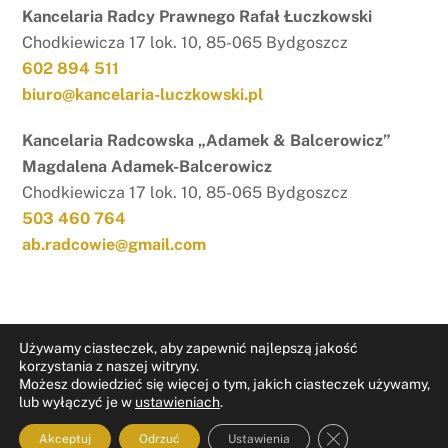
Kancelaria Radcy Prawnego Rafał Łuczkowski
Chodkiewicza 17 lok. 10, 85-065 Bydgoszcz
602 894 511
biuro@kancelaria-luczkowski.pl
Kancelaria Radcowska „Adamek & Balcerowicz”
Magdalena Adamek-Balcerowicz
Chodkiewicza 17 lok. 10, 85-065 Bydgoszcz
503 460 764
ab.radcowie@gmail.com
Używamy ciasteczek, aby zapewnić najlepszą jakość
korzystania z naszej witryny.
Możesz dowiedzieć się więcej o tym, jakich ciasteczek używamy,
RODO
Nota prawna
lub wyłączyć je w
ustawieniach
.
ZAMKNIJ PAN
Akceptuj
Odrzuć
Ustawienia