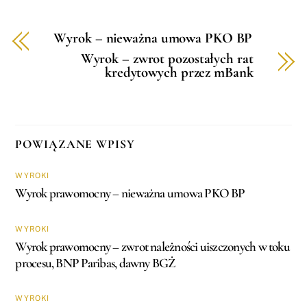
Wyrok – nieważna umowa PKO BP
Wyrok – zwrot pozostałych rat
kredytowych przez mBank
POWIĄZANE WPISY
WYROKI
Wyrok prawomocny – nieważna umowa PKO BP
WYROKI
Wyrok prawomocny – zwrot należności uiszczonych w toku
procesu, BNP Paribas, dawny BGŻ
WYROKI