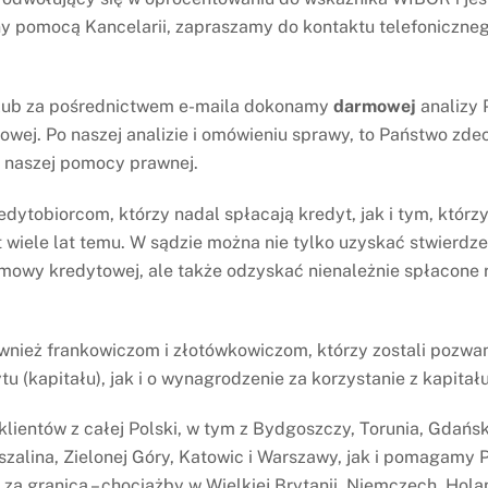
 AG w sprawie prawomocnego wyroku Sądu Apelacyjnego w
y pomocą Kancelarii, zapraszamy do kontaktu telefoniczneg
em frankowiczów.
 lub za pośrednictwem e-maila dokonamy
darmowej
analizy
wej. Po naszej analizie i omówieniu sprawy, to Państwo zdec
z naszej pomocy prawnej.
Wyrok prawomocny – Alior Bank
ytobiorcom, którzy nadal spłacają kredyt, jak i tym, którzy
t wiele lat temu. W sądzie można nie tylko uzyskać stwierdze
mowy kredytowej, ale także odzyskać nienależnie spłacone r
WYROKI
ież frankowiczom i złotówkowiczom, którzy zostali pozwan
womocny – zwrot
Wyrok prawomocny – nieważna
tu (kapitału), jak i o wynagrodzenie za korzystanie z kapitału
 uiszczonych w toku procesu,
umowa Santander Consumer Bank
as, dawny BGŻ
lientów z całej Polski, w tym z Bydgoszczy, Torunia, Gdańsk
szalina, Zielonej Góry, Katowic i Warszawy, jak i pomagamy
za granicą – chociażby w Wielkiej Brytanii, Niemczech, Holan