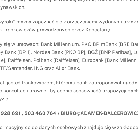
dynawskich.
yroki” można zapoznać się z orzeczeniami wydanymi przez
n. frankowiczów prowadzonych przez Kancelarię.
y się w umowach: Bank Millennium, PKO BP, mBank [BRE Ban
 Bank [BPH], Nordea Bank [PKO BP], BGŻ [BNP Paribas], L
le], Raiffeisen, Polbank [Raiffeisen], Eurobank [Bank Millen
PTF/Santander, ING oraz Alior Bank.
żeli jesteś frankowiczem, któremu bank zaproponował ugod
 konsultacji prawnej, by ocenić sensowność propozycji bank
yzję.
Kancelaria Radcowska „A
 928 691 , 503 460 764 / BIURO@ADAMEK-BALCEROWIC
Balcerowicz
Chodkiewicza 17 lok. 10, 
ormacyjny co do danych osobowych znajduje się w zakładc
503 460 764