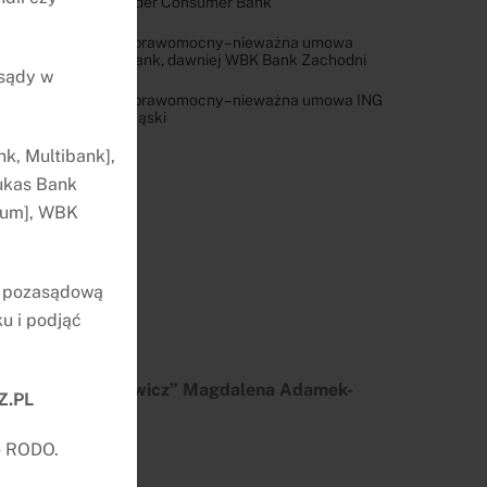
Santander Consumer Bank
Wyrok prawomocny – nieważna umowa
Erste Bank, dawniej WBK Bank Zachodni
 sądy w
Wyrok prawomocny – nieważna umowa ING
Bank Śląski
k, Multibank],
ukas Bank
nium], WBK
ę pozasądową
u i podjąć
damek & Balcerowicz” Magdalena Adamek-
Z.PL
85-065 Bydgoszcz
e RODO.