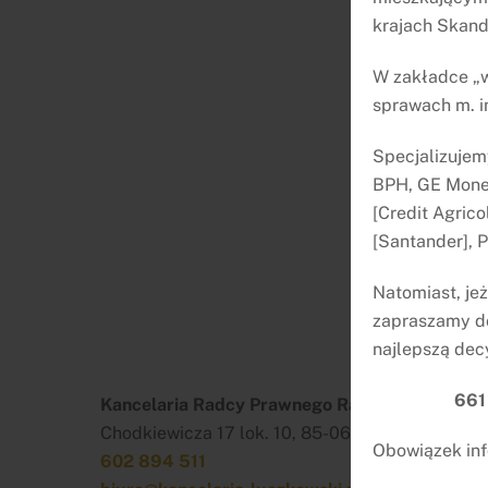
krajach Skan
W zakładce „w
sprawach m. i
Specjalizujem
BPH, GE Money
[Credit Agrico
[Santander], 
Natomiast, je
zapraszamy do
najlepszą dec
661
Kancelaria Radcy Prawnego Rafał Łuczkowski
Chodkiewicza 17 lok. 10, 85-065 Bydgoszcz
Obowiązek inf
602 894 511