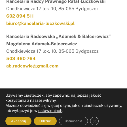
Kancelaria Radcy Prawnego Rafał Łuczkowski
Chodkiewicza 17 lok. 10, 85-065 Bydgoszcz
602 894 511
biuro@kancelaria-luczkowski.pl
Kancelaria Radcowska „Adamek & Balcerowicz”
Magdalena Adamek-Balcerowicz
Chodkiewicza 17 lok. 10, 85-065 Bydgoszcz
503 460 764
ab.radcowie@gmail.com
Używamy ciasteczek, aby zapewnić najlepszą jakość
korzystania z naszej witryny.
Możesz dowiedzieć się więcej o tym, jakich ciasteczek używamy,
RODO
Nota prawna
lub wyłączyć je w
ustawieniach
.
ZAMKNIJ PAN
Akceptuj
Odrzuć
Ustawienia