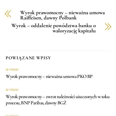
Wyrok prawomocny – nieważna umowa
Raiffeisen, dawny Polbank
Wyrok – oddalenie powództwa banku o
waloryzację kapitału
POWIĄZANE WPISY
WYROKI
Wyrok prawomocny – nieważna umowa PKO BP
WYROKI
Wyrok prawomocny – zwrot należności uiszczonych w toku
procesu, BNP Paribas, dawny BGŻ