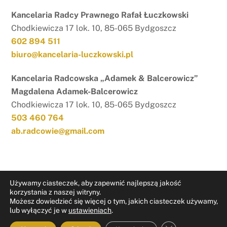
Kancelaria Radcy Prawnego Rafał Łuczkowski
Chodkiewicza 17 lok. 10, 85-065 Bydgoszcz
602 894 511
biuro@kancelaria-luczkowski.pl
Kancelaria Radcowska „Adamek & Balcerowicz”
Magdalena Adamek-Balcerowicz
Chodkiewicza 17 lok. 10, 85-065 Bydgoszcz
503 460 764
ab.radcowie@gmail.com
Używamy ciasteczek, aby zapewnić najlepszą jakość
korzystania z naszej witryny.
Możesz dowiedzieć się więcej o tym, jakich ciasteczek używamy,
RODO
Nota prawna
lub wyłączyć je w
ustawieniach
.