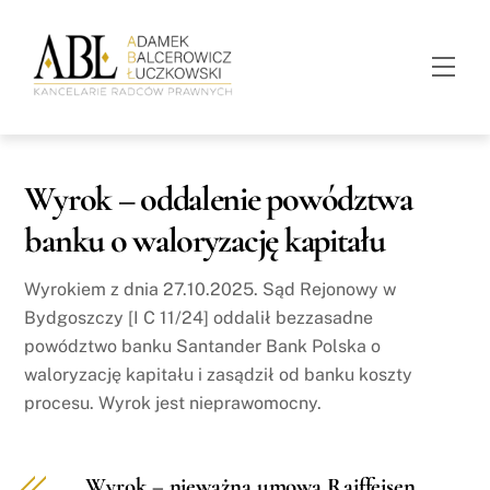
Skip
to
Men
content
Wyrok – oddalenie powództwa
banku o waloryzację kapitału
Wyrokiem z dnia 27.10.2025. Sąd Rejonowy w
Bydgoszczy [I C 11/24] oddalił bezzasadne
powództwo banku Santander Bank Polska o
waloryzację kapitału i zasądził od banku koszty
procesu. Wyrok jest nieprawomocny.
Wyrok – nieważna umowa Raiffeisen,