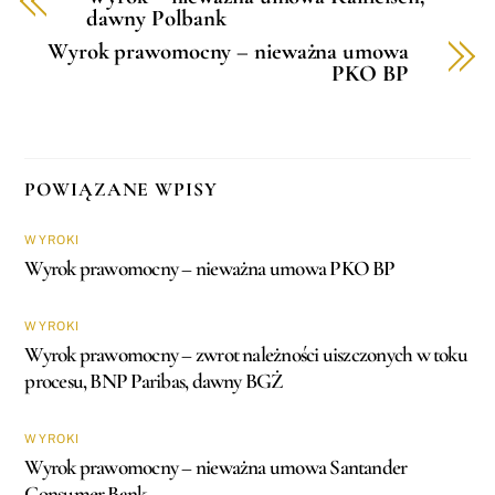
dawny Polbank
Wyrok prawomocny – nieważna umowa
PKO BP
POWIĄZANE WPISY
WYROKI
Wyrok prawomocny – nieważna umowa PKO BP
WYROKI
Wyrok prawomocny – zwrot należności uiszczonych w toku
procesu, BNP Paribas, dawny BGŻ
WYROKI
Wyrok prawomocny – nieważna umowa Santander
Consumer Bank